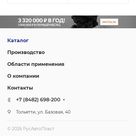
свето - и
промышленности в
термостабильностью.
изготовлении деталей
Марка в основном
интерьера.
применяется в
автомобильной
промышленности.
Каталог
Производство
Области применения
О компании
Контакты
+7 (8482) 698-200
Тольятти, ул. Базовая, 40
© 2026 РусАвтоПласт