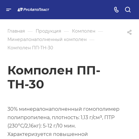
—
—
—
Главная
Продукция
Комполен
—
Минералонаполненный комполен
Комполен ПП-ТН-30
Комполен ПП-
ТН-30
30% минералонаполненный гомополимер
полипропилена, плотность: 1,13 г/см³, ПТР
(230°С/2,16кг): 5-12 г/10 мин.
Характеризуется повышенной