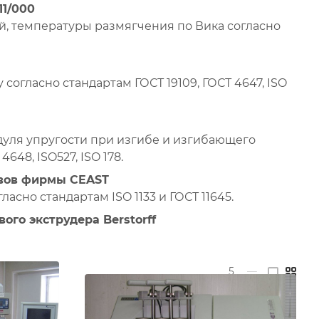
11/000
, температуры размягчения по Вика согласно
огласно стандартам ГОСТ 19109, ГОСТ 4647, ISO
дуля упругости при изгибе и изгибающего
648, ISO527, ISO 178.
авов фирмы CEAST
сно стандартам ISO 1133 и ГОСТ 11645.
ого экструдера Berstorff
5
—