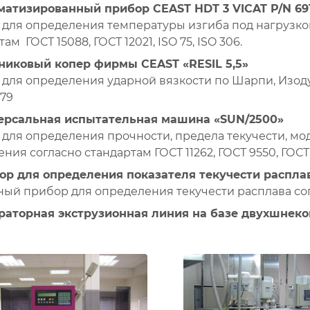
матизированный прибор CEAST HDT 3 VICAT P/N 69
для определения температуры изгиба под нагрузкой
ам ГОСТ 15088, ГОСТ 12021, ISO 75, ISO 306.
никовый копер фирмы CEAST «RESIL 5,5»
для определения ударной вязкости по Шарпи, Изоду с
179
ерсальная испытательная машина «SUN/2500»
для определения прочности, предела текучести, мо
ния согласно стандартам ГОСТ 11262, ГОСТ 9550, ГОСТ 4
ор для определения показателя текучести распл
ый прибор для определения текучести расплава согла
раторная экструзионная линия на базе двухшнеков