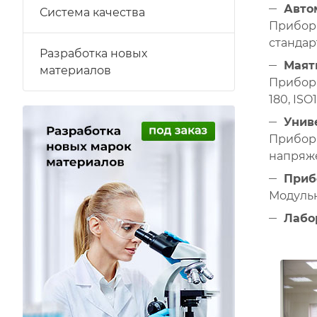
Авто
Система качества
Прибор 
стандарт
Разработка новых
Маят
материалов
Прибор 
180, ISO
Унив
Прибор 
напряже
Приб
Модульн
Лабо